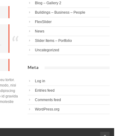
Blog – Gallery 2
Buildings – Business – People
FlexSlider
News
Slider Items – Portfolio
.
Uncategorized
Meta
u tortor.
Log in
modo, nisi
Entries feed
adipiscing
 id gravida
Comments feed
 molestie
WordPress.org