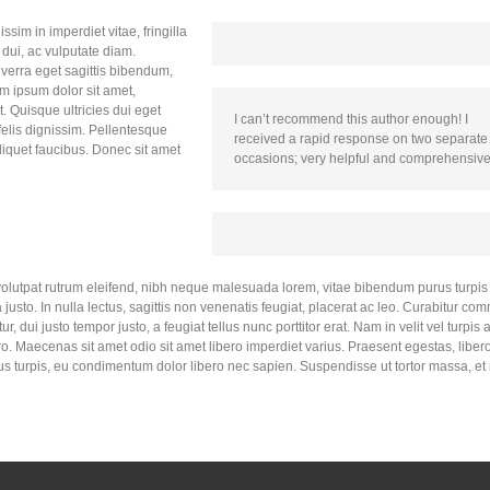
ssim in imperdiet vitae, fringilla
dui, ac vulputate diam.
verra eget sagittis bibendum,
m ipsum dolor sit amet,
t. Quisque ultricies dui eget
I can’t recommend this author enough! I
 felis dignissim. Pellentesque
received a rapid response on two separate
iquet faucibus. Donec sit amet
occasions; very helpful and comprehensive
volutpat rutrum eleifend, nibh neque malesuada lorem, vitae bibendum purus turpis e
usto. In nulla lectus, sagittis non venenatis feugiat, placerat ac leo. Curabitur com
 dui justo tempor justo, a feugiat tellus nunc porttitor erat. Nam in velit vel turpis 
o. Maecenas sit amet odio sit amet libero imperdiet varius. Praesent egestas, libero
ibus turpis, eu condimentum dolor libero nec sapien. Suspendisse ut tortor massa, et