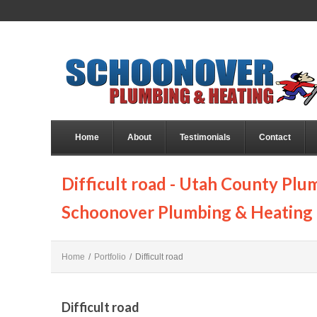
Home
About
Testimonials
Contact
Difficult road - Utah County Plu
Schoonover Plumbing & Heating
Home
/
Portfolio
/
Difficult road
Difficult road