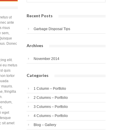
Recent Posts
metus ut
r nec ante
s risus
Garbage Disposal Tips
e sem,
 Quisque
ibus. Donec
Archives
November 2014
ing elit.
bi eu metus
isl quis
Categories
non tortor
esuada
 mauris.
1 Column – Portfolio
, fringilla
m.
2 Columns – Portfolio
ibendum,
3 Columns – Portfolio
t,
i eget
4 Columns – Portfolio
entesque
 sit amet
Blog – Gallery