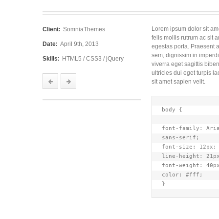
Lorem ipsum dolor sit ame
Client:
SomniaThemes
felis mollis rutrum ac sit
Date:
April 9th, 2013
egestas porta. Praesent 
sem, dignissim in imperdi
Skills:
HTML5 / CSS3 / jQuery
viverra eget sagittis bib
ultricies dui eget turpis
sit amet sapien velit.
body {

font-family: Aria
sans-serif;

font-size: 12px;

line-height: 21px
font-weight: 40px
color: #fff;

}