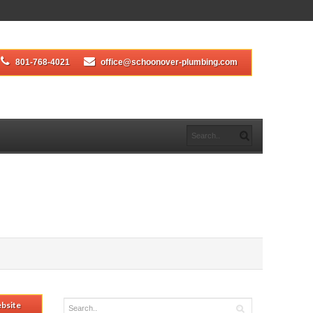
801-768-4021
office@schoonover-plumbing.com
ebsite