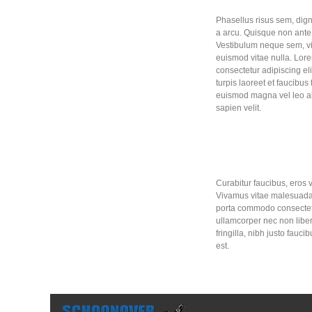
Phasellus risus sem, digni
a arcu. Quisque non ante 
Vestibulum neque sem, vi
euismod vitae nulla. Lore
consectetur adipiscing eli
turpis laoreet et faucibus
euismod magna vel leo al
sapien velit.
Curabitur faucibus, eros 
Vivamus vitae malesuada j
porta commodo consectetur,
ullamcorper nec non liber
fringilla, nibh justo fauc
est.