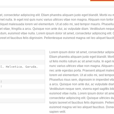
t, consectetur adipiscing elit. Etiam pharetra aliquam justo eget blandit. Morbi eu 
 amet nulla. In eget nisl quis nunc varius ultrices vitae non magna. Aliquam non torto
aliquet malesuada lorem vel elementum. Ut at odio mi, sed tempor mauris. Phasellu
et vitae, fringilla a arcu. Quisque non ante dui, ac vulputate diam. Vestibulum nequ
endum, euismod vitae nulla. Lorem ipsum dolor sit amet, consectetur adipiscing elit.
 laoreet et faucibus felis dignissim. Pellentesque euismod magna vel leo aliquet fauc
Lorem ipsum dolor sit amet, consectetur adipisc
Etiam pharetra aliquam justo eget blandit. Mor
ut felis mollis rutrum ac sit amet nulla. In eget n
nunc varius ultrices vitae non magna. Aliquam 
l, Helvetica, Garuda, 
nec ante egestas porta. Praesent aliquet mal
lorem vel elementum. Ut at odio mi, sed tempor
Phasellus risus sem, dignissim in imperdiet vitae
;

a arcu. Quisque non ante dui, ac vulputate dia
;

Vestibulum neque sem, viverra eget sagittis b
euismod vitae nulla. Lorem ipsum dolor sit ame
consectetur adipiscing elit. Quisque ultricies du
turpis laoreet et faucibus felis dignissim. Pell
euismod magna vel leo aliquet faucibus. Donec
sapien velit.